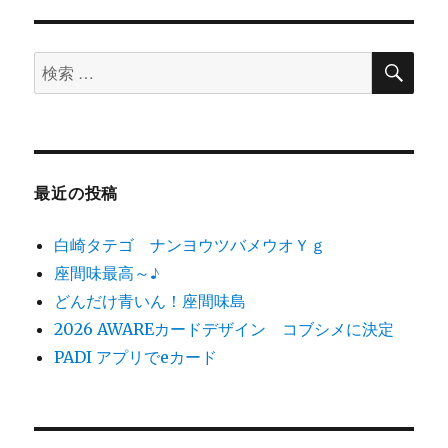
リ
ー
検
検
索
索
対
象:
最近の投稿
白崎タテゴ ナンヨウツバメウオＹｇ
座間味最高～♪
どんだけ青いん！座間味島
2026 AWAREカードデザイン コブシメに決定
PADI アプリでeカード