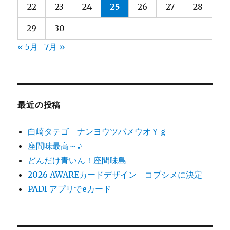
22
23
24
25
26
27
28
29
30
« 5月
7月 »
最近の投稿
白崎タテゴ ナンヨウツバメウオＹｇ
座間味最高～♪
どんだけ青いん！座間味島
2026 AWAREカードデザイン コブシメに決定
PADI アプリでeカード