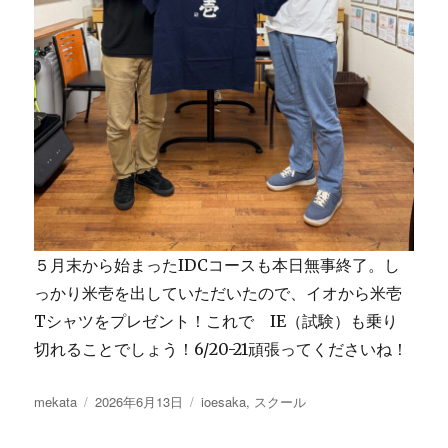
５月末から始まったIDCコースも本日無事終了。し
っかり米壱を出していただいたので、イオから米壱
Tシャツをプレゼント！これで IE（試験）も乗り
切れることでしょう！6/20-21頑張ってくださいね！
投
投
カ
mekata
2026年6月13日
ioesaka
,
スクール
稿
稿
テ
者
日:
ゴ