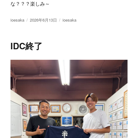
な？？？楽しみ～
投
投
カ
ioesaka
2026年6月13日
ioesaka
稿
稿
テ
者
日:
ゴ
リ
IDC終了
ー