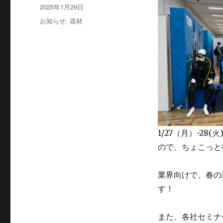
稿
投
2025年1月29日
者
稿
カ
お知らせ
,
器材
日:
テ
ゴ
リ
ー
1/27（月）-2
ので、ちょこっと
業界向けで、春の
す！
また、各社セミナ