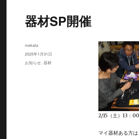
器材SP開催
投
mekata
稿
投
2025年1月31日
者
稿
カ
お知らせ
,
器材
日:
テ
ゴ
リ
ー
2/15（土）13：
マイ器材ある方は