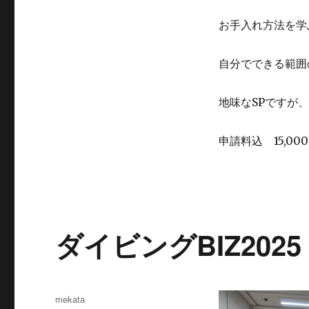
お手入れ方法を学
自分でできる範囲
地味なSPですが
申請料込 15,00
ダイビングBIZ2025
投
mekata