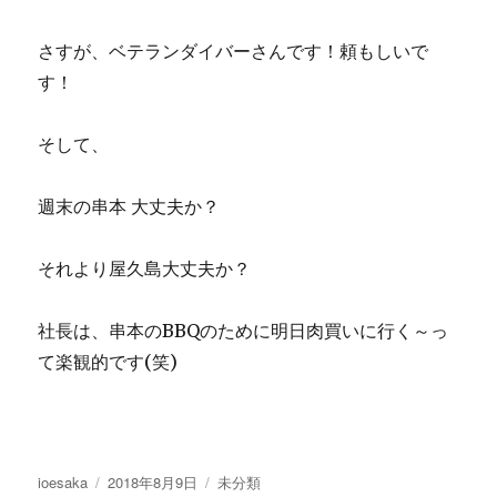
さすが、ベテランダイバーさんです！頼もしいで
す！
そして、
週末の串本 大丈夫か？
それより屋久島大丈夫か？
社長は、串本のBBQのために明日肉買いに行く～っ
て楽観的です(笑)
投
投
カ
ioesaka
2018年8月9日
未分類