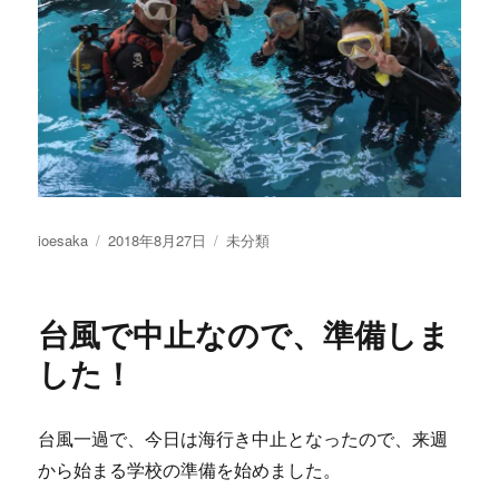
投
投
カ
ioesaka
2018年8月27日
未分類
稿
稿
テ
者
日:
ゴ
リ
台風で中止なので、準備しま
ー
した！
台風一過で、今日は海行き中止となったので、来週
から始まる学校の準備を始めました。