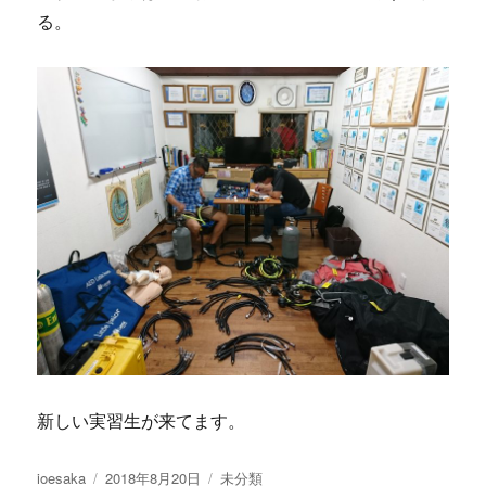
る。
新しい実習生が来てます。
投
投
カ
ioesaka
2018年8月20日
未分類