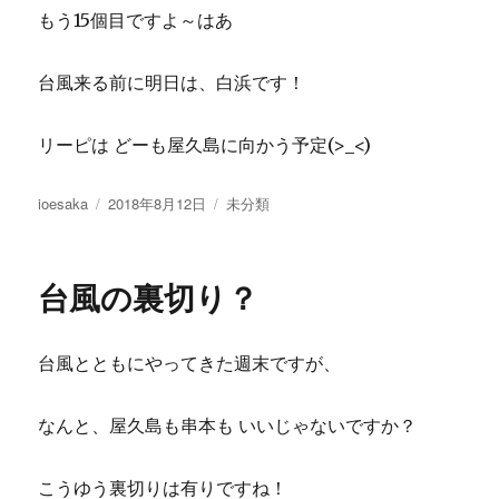
もう15個目ですよ～はあ
台風来る前に明日は、白浜です！
リーピは どーも屋久島に向かう予定(>_<)
投
投
カ
ioesaka
2018年8月12日
未分類
稿
稿
テ
者
日:
ゴ
リ
台風の裏切り？
ー
台風とともにやってきた週末ですが、
なんと、屋久島も串本も いいじゃないですか？
こうゆう裏切りは有りですね！