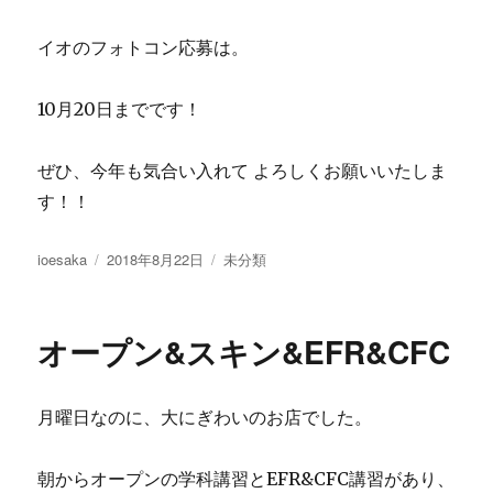
イオのフォトコン応募は。
10月20日までです！
ぜひ、今年も気合い入れて よろしくお願いいたしま
す！！
投
投
カ
ioesaka
2018年8月22日
未分類
稿
稿
テ
者
日:
ゴ
リ
オープン&スキン&EFR&CFC
ー
月曜日なのに、大にぎわいのお店でした。
朝からオープンの学科講習とEFR&CFC講習があり、