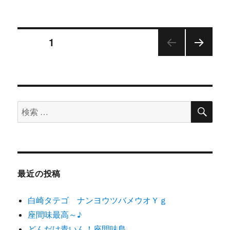
稿
稿
テ
者
日:
ゴ
リ
投
ー
ページ
1
次の
稿
ペー
ジ
ナ
検
検
ビ
索
索
ゲ
対
象:
ー
最近の投稿
シ
白崎タテゴ ナンヨウツバメウオＹｇ
ョ
座間味最高～♪
どんだけ青いん！座間味島