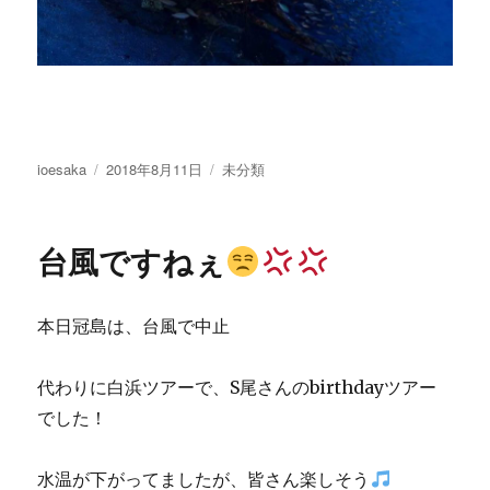
投
投
カ
ioesaka
2018年8月11日
未分類
稿
稿
テ
者
日:
ゴ
リ
台風ですねぇ
ー
本日冠島は、台風で中止
代わりに白浜ツアーで、S尾さんのbirthdayツアー
でした！
水温が下がってましたが、皆さん楽しそう