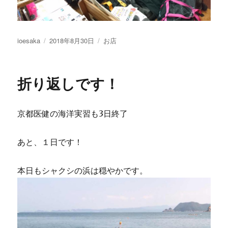
投
投
カ
ioesaka
2018年8月30日
お店
稿
稿
テ
者
日:
ゴ
リ
折り返しです！
ー
京都医健の海洋実習も3日終了
あと、１日です！
本日もシャクシの浜は穏やかです。