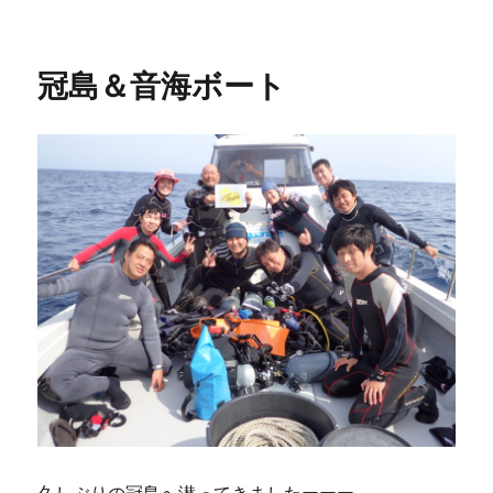
稿
稿
テ
者
日:
ゴ
リ
冠島＆音海ボート
ー