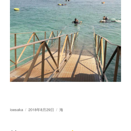
投
投
カ
ioesaka
2018年8月29日
海
稿
稿
テ
者
日:
ゴ
リ