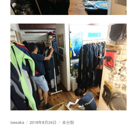
投
投
カ
ioesaka
2018年8月24日
未分類
稿
稿
テ
者
日:
ゴ