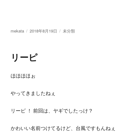
投
投
カ
mekata
2018年8月19日
未分類
稿
稿
テ
者
日:
ゴ
リ
リーピ
ー
ほほほほぉ
やってきましたねぇ
リーピ ！ 前回は、ヤギでしたっけ？
かわいい名前つけてるけど、台風ですもんねぇ