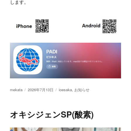
します。
投
投
カ
mekata
2026年7月13日
ioesaka
,
お知らせ
稿
稿
テ
者
日:
ゴ
リ
オキシジェンSP(酸素)
ー