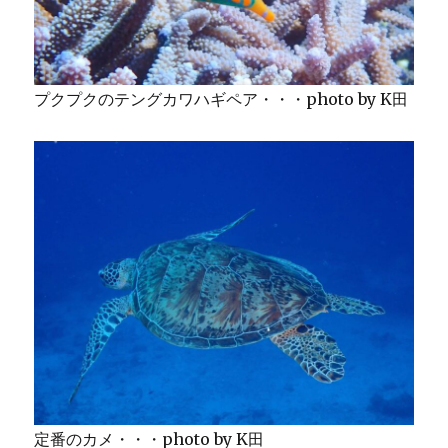
プクプクのテングカワハギペア・・・photo by K田
定番のカメ・・・photo by K田