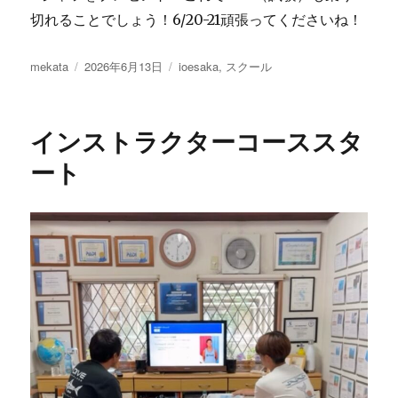
切れることでしょう！6/20-21頑張ってくださいね！
投
投
カ
mekata
2026年6月13日
ioesaka
,
スクール
稿
稿
テ
者
日:
ゴ
リ
インストラクターコーススタ
ー
ート