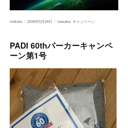
投
投
カ
mekata
2026年5月29日
ioesaka
,
キャンペーン
稿
稿
テ
者
日:
ゴ
リ
PADI 60thパーカーキャンペ
ー
ーン第1号