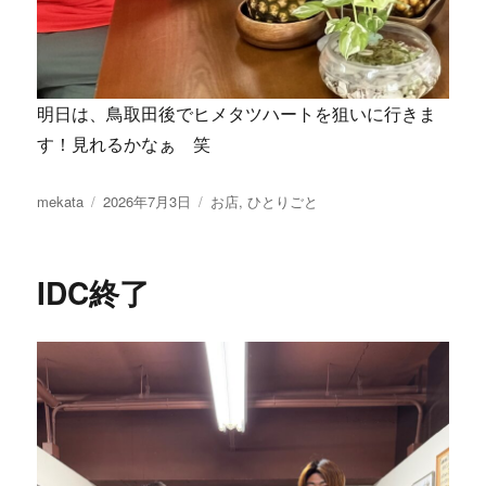
明日は、鳥取田後でヒメタツハートを狙いに行きま
す！見れるかなぁ 笑
投
投
カ
mekata
2026年7月3日
お店
,
ひとりごと
稿
稿
テ
者
日:
ゴ
リ
IDC終了
ー