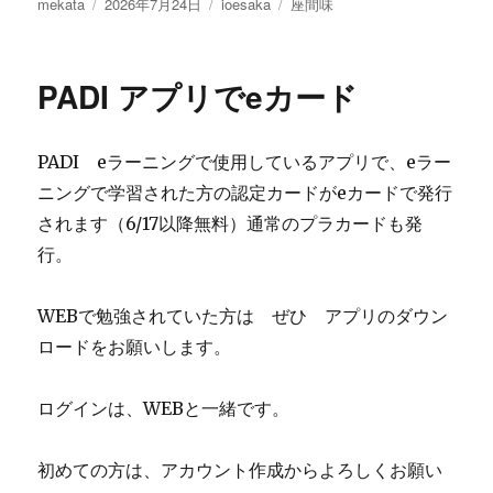
投
投
カ
タ
mekata
2026年7月24日
ioesaka
座間味
稿
稿
テ
グ
者
日:
ゴ
リ
PADI アプリでeカード
ー
PADI eラーニングで使用しているアプリで、eラー
ニングで学習された方の認定カードがeカードで発行
されます（6/17以降無料）通常のプラカードも発
行。
WEBで勉強されていた方は ぜひ アプリのダウン
ロードをお願いします。
ログインは、WEBと一緒です。
初めての方は、アカウント作成からよろしくお願い