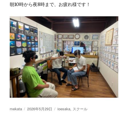
朝10時から夜8時まで、お疲れ様です！
投
投
カ
mekata
2026年5月29日
ioesaka
,
スクール
稿
稿
テ
者
日:
ゴ
リ