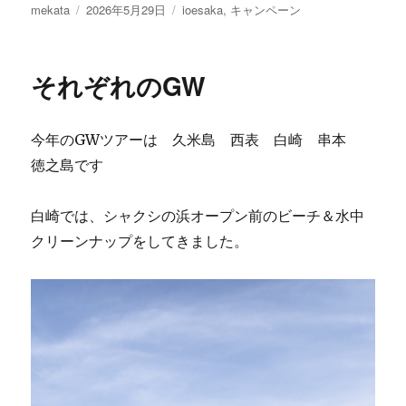
投
投
カ
mekata
2026年5月29日
ioesaka
,
キャンペーン
稿
稿
テ
者
日:
ゴ
リ
それぞれのGW
ー
今年のGWツアーは 久米島 西表 白崎 串本
徳之島です
白崎では、シャクシの浜オープン前のビーチ＆水中
クリーンナップをしてきました。