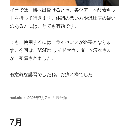
イオでは、海へ出掛けるとき、各ツアーへ酸素キッ
トを持って行きます。体調の悪い方や減圧症の疑い
のある方には、とても有効です。
でも、使用するには、ライセンスが必要となりま
す。今回は、MSDでサイドマウンダーのK本さん
が、受講されました。
有意義な講習でしたね。お疲れ様でした！
投
投
カ
mekata
2026年7月7日
未分類
稿
稿
テ
者
日:
ゴ
リ
7月
ー