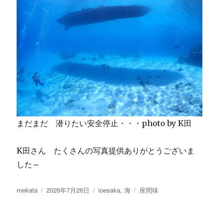
まだまだ 潜りたい安全停止・・・photo by K田
K田さん たくさんの写真提供ありがとうございま
した～
投
投
カ
タ
mekata
2026年7月26日
ioesaka
,
海
座間味
稿
稿
テ
グ
者
日:
ゴ