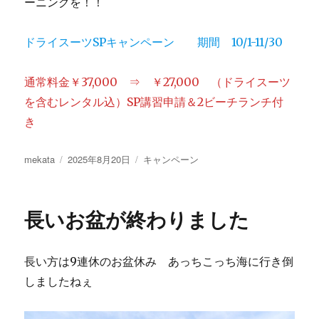
ーニングを！！
ドライスーツSPキャンペーン 期間 10/1-11/30
通常料金￥37,000 ⇒ ￥27,000 （ドライスーツ
を含むレンタル込）SP講習申請＆2ビーチランチ付
き
投
投
カ
mekata
2025年8月20日
キャンペーン
稿
稿
テ
者
日:
ゴ
リ
長いお盆が終わりました
ー
長い方は9連休のお盆休み あっちこっち海に行き倒
しましたねぇ