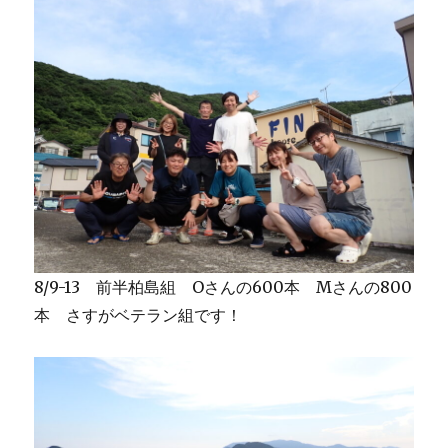
8/9-13 前半柏島組 Oさんの600本 Mさんの800
本 さすがベテラン組です！