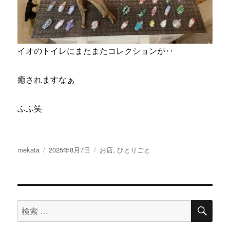
イオのトイレにまたまたコレクションが‥
癒されますなぁ
ふふ笑
投
投
カ
mekata
2025年8月7日
お店
,
ひとりごと
稿
稿
テ
者
日:
ゴ
リ
ー
検
検
索
索