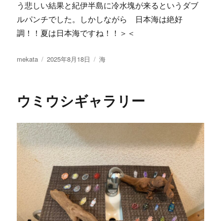
う悲しい結果と紀伊半島に冷水塊が来るというダブ
ルパンチでした。しかしながら 日本海は絶好
調！！夏は日本海ですね！！＞＜
投
投
カ
mekata
2025年8月18日
海
稿
稿
テ
者
日:
ゴ
リ
ウミウシギャラリー
ー