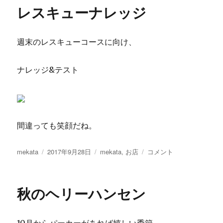
リ
レスキューナレッジ
ー
週末のレスキューコースに向け、
ナレッジ&テスト
間違っても笑顔だね。
投
投
カ
レ
mekata
2017年9月28日
mekata
,
お店
コメント
稿
稿
テ
ス
者
日:
ゴ
キ
リ
ュ
秋のヘリーハンセン
ー
ー
ナ
レ