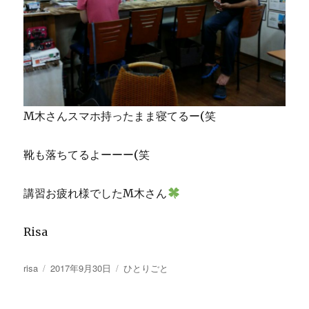
M木さんスマホ持ったまま寝てるー(笑
靴も落ちてるよーーー(笑
講習お疲れ様でしたM木さん
Risa
投
投
カ
risa
2017年9月30日
ひとりごと
稿
稿
テ
者
日:
ゴ