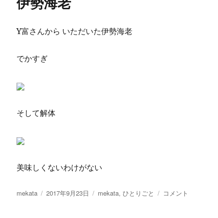
伊勢海老
ー
Y富さんから いただいた伊勢海老
でかすぎ
そして解体
美味しくないわけがない
投
投
カ
伊
mekata
2017年9月23日
mekata
,
ひとりごと
コメント
稿
稿
テ
勢
者
日:
ゴ
海