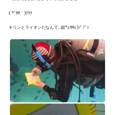
( *´艸｀)ｸｸｸ
キリンとライオンだなんて…(((*≧艸≦)ﾌﾟﾌﾟｯ