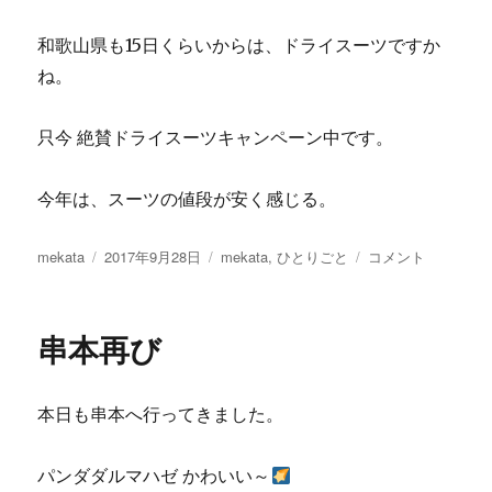
和歌山県も15日くらいからは、ドライスーツですか
ね。
只今 絶賛ドライスーツキャンペーン中です。
今年は、スーツの値段が安く感じる。
投
投
カ
南
mekata
2017年9月28日
mekata
,
ひとりごと
コメント
稿
稿
テ
部
者
日:
ゴ
か
リ
ら
串本再び
ー
の
音
海
本日も串本へ行ってきました。
に
パンダダルマハゼ かわいい～