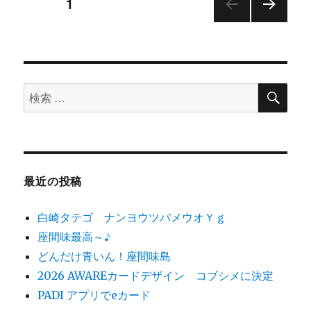
投
ページ
1
ら
の
次の
稿
IDC
ペー
へ
ジ
ナ
に
検
検
ビ
索
索
ゲ
対
象:
ー
最近の投稿
シ
白崎タテゴ ナンヨウツバメウオＹｇ
ョ
座間味最高～♪
どんだけ青いん！座間味島
ン
2026 AWAREカードデザイン コブシメに決定
PADI アプリでeカード