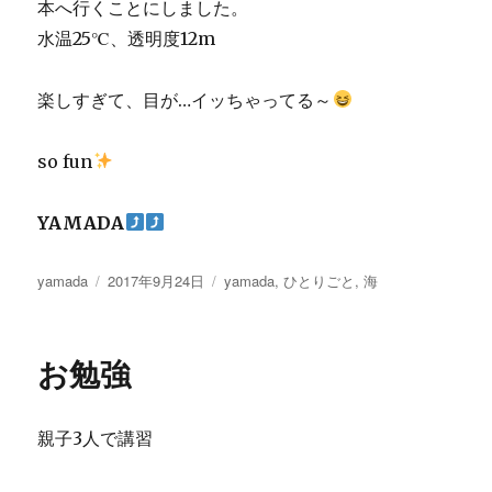
本へ行くことにしました。
水温25℃、透明度12m
楽しすぎて、目が…イッちゃってる～
so fun
YAMADA
投
投
カ
yamada
2017年9月24日
yamada
,
ひとりごと
,
海
稿
稿
テ
者
日:
ゴ
リ
お勉強
ー
親子3人で講習