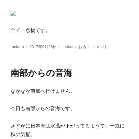
全て一点物です。
投
投
カ
秋
mekata
2017年9月28日
mekata
,
お店
コメント
稿
稿
テ
の
者
日:
ゴ
ヘ
リ
リ
南部からの音海
ー
ー
ハ
ン
なかなか南部へ行けません。
セ
ン
に
今日も南部からの音海です。
さすがに日本海は水温が下がってるようで、一気に
秋の気配。