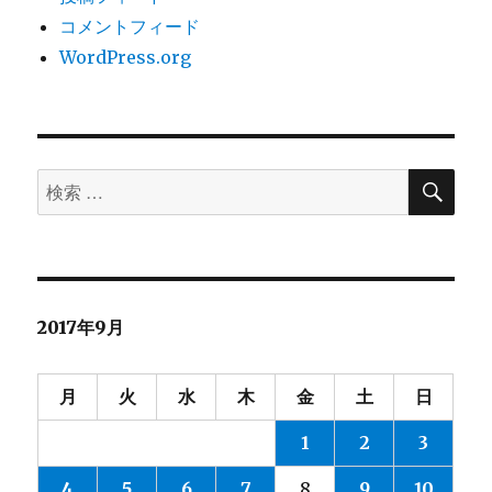
コメントフィード
WordPress.org
検
検
索
索
対
象:
2017年9月
月
火
水
木
金
土
日
1
2
3
4
5
6
7
8
9
10