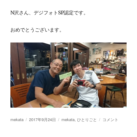
N沢さん、デジフォトSP認定です。
おめでとうございます。
投
投
カ
串
mekata
2017年9月24日
mekata
,
ひとりごと
コメント
稿
稿
テ
本
者
日:
ゴ
再