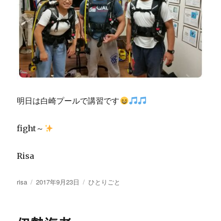
明日は白崎プールで講習です
fight～
Risa
投
投
カ
risa
2017年9月23日
ひとりごと
稿
稿
テ
者
日:
ゴ
リ