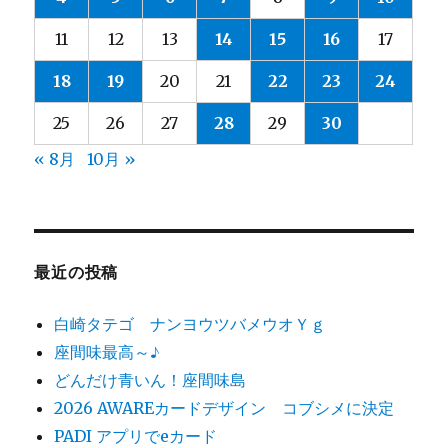
11
12
13
14
15
16
17
18
19
20
21
22
23
24
25
26
27
28
29
30
« 8月
10月 »
最近の投稿
白崎タテゴ ナンヨウツバメウオＹｇ
座間味最高～♪
どんだけ青いん！座間味島
2026 AWAREカードデザイン コブシメに決定
PADI アプリでeカード