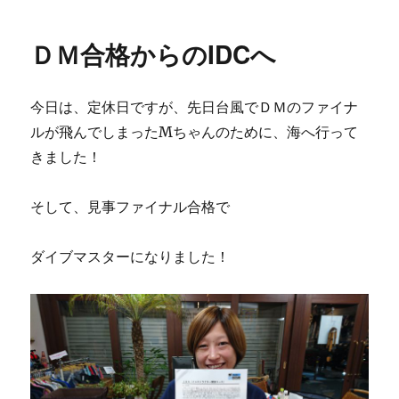
者
日:
ゴ
串
リ
本
ＤＭ合格からのIDCへ
ー
に
今日は、定休日ですが、先日台風でＤＭのファイナ
ルが飛んでしまったMちゃんのために、海へ行って
きました！
そして、見事ファイナル合格で
ダイブマスターになりました！