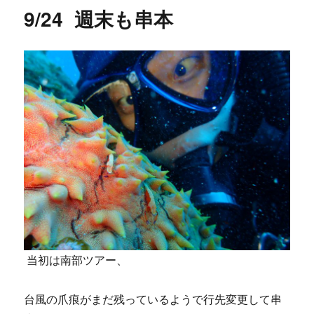
リ
び
9/24 週末も串本
ー
に
当初は南部ツアー、
台風の爪痕がまだ残っているようで行先変更して串