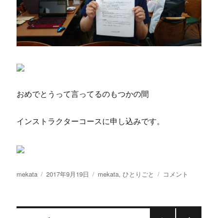
おめでとうって言ってるのもつかの間
インストラクターコースに申し込みです。
投
投
カ
Ｄ
mekata
2017年9月19日
mekata
,
ひとりごと
コメント
稿
稿
テ
Ｍ
者
日:
ゴ
合
リ
格
ー
か