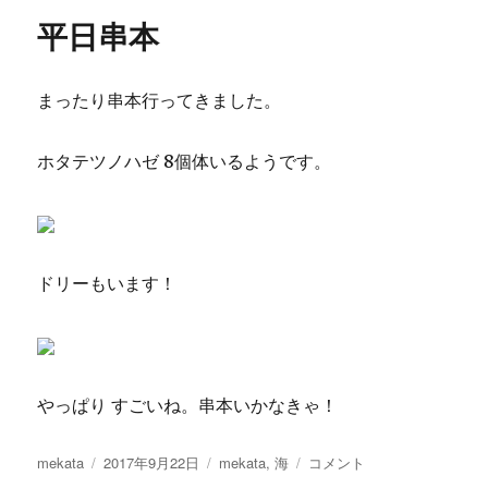
リ
老
平日串本
ー
に
まったり串本行ってきました。
ホタテツノハゼ 8個体いるようです。
ドリーもいます！
やっぱり すごいね。串本いかなきゃ！
投
投
カ
平
mekata
2017年9月22日
mekata
,
海
コメント
稿
稿
テ
日