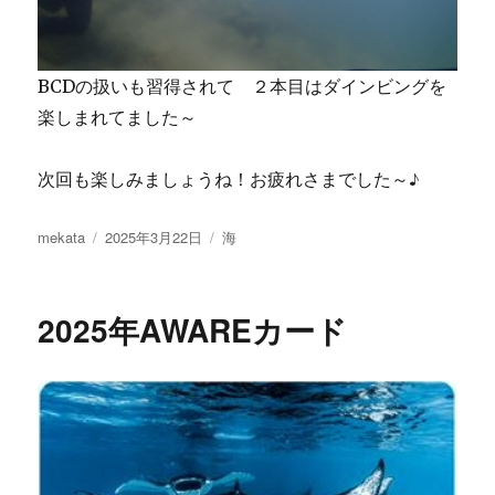
BCDの扱いも習得されて ２本目はダインビングを
楽しまれてました～
次回も楽しみましょうね！お疲れさまでした～♪
投
投
カ
mekata
2025年3月22日
海
稿
稿
テ
者
日:
ゴ
リ
2025年AWAREカード
ー