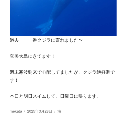
過去一 一番クジラに寄れました〜
奄美大島にきてます！
週末寒波到来で心配してましたが、クジラ絶好調で
す！
本日と明日スイムして、日曜日に帰ります。
投
投
カ
mekata
2025年3月28日
海
稿
稿
テ
者
日:
ゴ