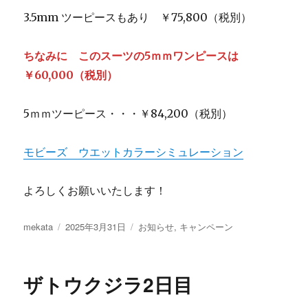
3.5mm ツーピースもあり ￥75,800（税別）
ちなみに このスーツの5ｍｍワンピースは
￥60,000（税別）
5ｍｍツーピース・・・￥84,200（税別）
モビーズ ウエットカラーシミュレーション
よろしくお願いいたします！
投
投
カ
mekata
2025年3月31日
お知らせ
,
キャンペーン
稿
稿
テ
者
日:
ゴ
リ
ザトウクジラ2日目
ー