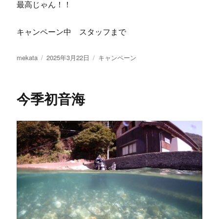
最高じゃん！！
キャンペーン中 スタッフまで
投
投
カ
mekata
2025年3月22日
キャンペーン
稿
稿
テ
者
日:
ゴ
リ
今季初音海
ー