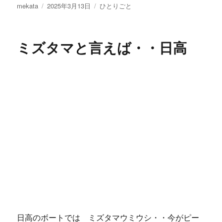
投
投
カ
mekata
2025年3月13日
ひとりごと
稿
稿
テ
者
日:
ゴ
リ
ミズタマと言えば・・日高
ー
日高のボートでは ミズタマウミウシ・・今がピー