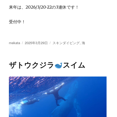
来年は、2026/3/20-22の3連休です！
受付中！
投
投
カ
mekata
2025年3月29日
スキンダイビング
,
海
稿
稿
テ
者
日:
ゴ
リ
ザトウクジラ
スイム
ー