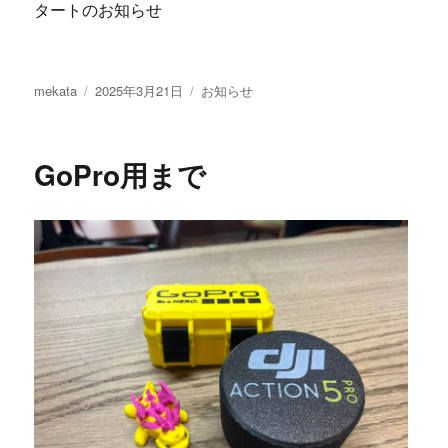
タートのお知らせ
投
投
カ
mekata
2025年3月21日
お知らせ
稿
稿
テ
者
日:
ゴ
リ
GoPro用まで
ー