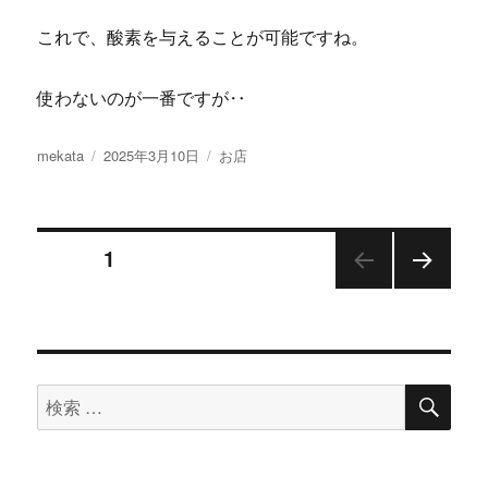
これで、酸素を与えることが可能ですね。
使わないのが一番ですが‥
投
投
カ
mekata
2025年3月10日
お店
稿
稿
テ
者
日:
ゴ
リ
投
ー
ページ
1
次の
稿
ペー
ジ
ナ
検
検
ビ
索
索
ゲ
対