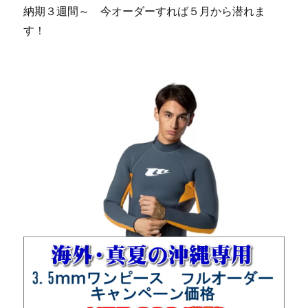
納期３週間～ 今オーダーすれば５月から潜れま
す！