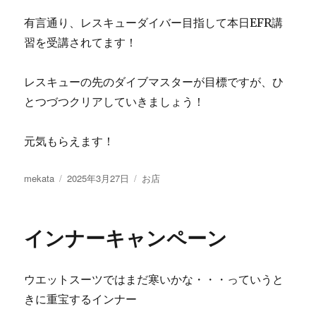
有言通り、レスキューダイバー目指して本日EFR講
習を受講されてます！
レスキューの先のダイブマスターが目標ですが、ひ
とつづつクリアしていきましょう！
元気もらえます！
投
投
カ
mekata
2025年3月27日
お店
稿
稿
テ
者
日:
ゴ
リ
インナーキャンペーン
ー
ウエットスーツではまだ寒いかな・・・っていうと
きに重宝するインナー