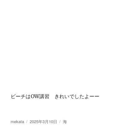
ビーチはOW講習 きれいでしたよーー
投
投
カ
mekata
2025年3月10日
海
稿
稿
テ
者
日:
ゴ