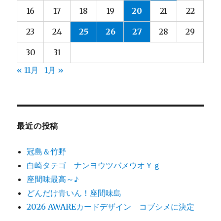
16
17
18
19
20
21
22
23
24
25
26
27
28
29
30
31
« 11月
1月 »
最近の投稿
冠島＆竹野
白崎タテゴ ナンヨウツバメウオＹｇ
座間味最高～♪
どんだけ青いん！座間味島
2026 AWAREカードデザイン コブシメに決定