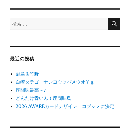
者
日:
ゴ
リ
ー
検
検
索
索
対
象:
最近の投稿
冠島＆竹野
白崎タテゴ ナンヨウツバメウオＹｇ
座間味最高～♪
どんだけ青いん！座間味島
2026 AWAREカードデザイン コブシメに決定