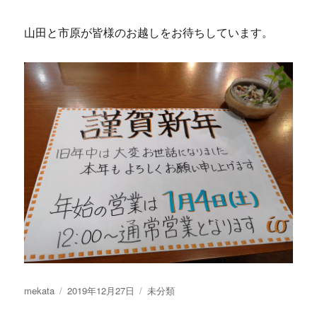
山田と市原が皆様のお越しをお待ちしています。
投
投
カ
mekata
2019年12月27日
未分類
稿
稿
テ