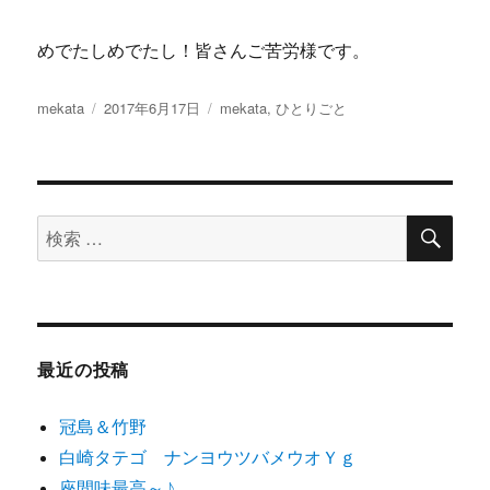
めでたしめでたし！皆さんご苦労様です。
投
投
カ
mekata
2017年6月17日
mekata
,
ひとりごと
稿
稿
テ
者
日:
ゴ
リ
ー
検
検
索
索
対
象:
最近の投稿
冠島＆竹野
白崎タテゴ ナンヨウツバメウオＹｇ
座間味最高～♪