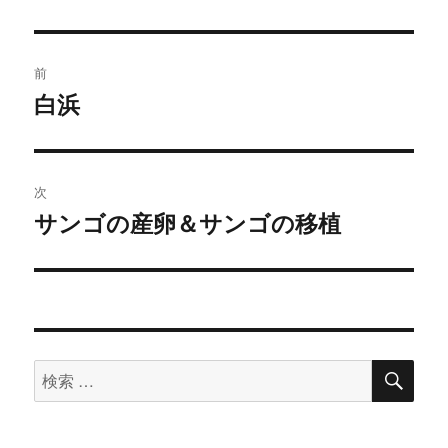
リ
ー
投
前
稿
白浜
過
去
ナ
の
ビ
投
次
稿:
ゲ
サンゴの産卵＆サンゴの移植
次
の
ー
投
シ
稿:
ョ
検
検
索
ン
索
対