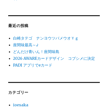
最近の投稿
白崎タテゴ ナンヨウツバメウオＹｇ
座間味最高～♪
どんだけ青いん！座間味島
2026 AWAREカードデザイン コブシメに決定
PADI アプリでeカード
カテゴリー
ioesaka