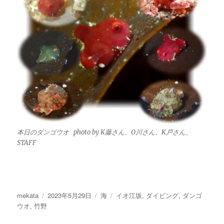
本日のダンゴウオ photo by K藤さん、O川さん、K戸さん、
STAFF
投
投
カ
タ
mekata
2023年5月29日
海
イオ江坂
,
ダイビング
,
ダンゴ
稿
稿
テ
グ
ウオ
,
竹野
者
日:
ゴ