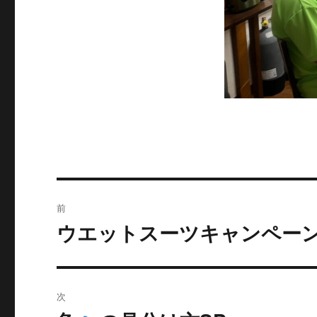
投
前
稿
ウエットスーツキャンペーン2
過
去
ナ
の
ビ
投
次
稿:
ゲ