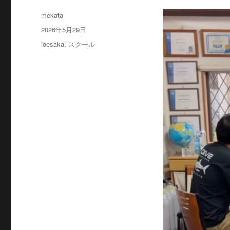
投
mekata
稿
投
2026年5月29日
者
稿
カ
ioesaka
,
スクール
日:
テ
ゴ
リ
ー