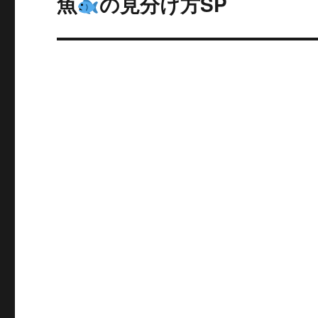
魚
の見分け方SP
次
の
ー
投
シ
稿:
ョ
ン