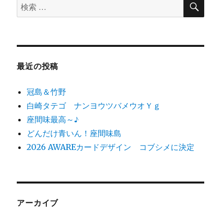
検
索
ン
索
対
象:
最近の投稿
冠島＆竹野
白崎タテゴ ナンヨウツバメウオＹｇ
座間味最高～♪
どんだけ青いん！座間味島
2026 AWAREカードデザイン コブシメに決定
アーカイブ