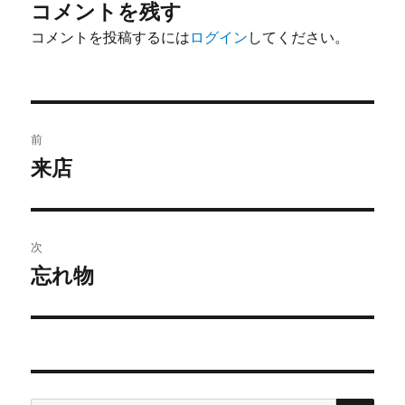
コメントを残す
コメントを投稿するには
ログイン
してください。
投
前
稿
来店
過
去
ナ
の
ビ
投
次
稿:
ゲ
忘れ物
次
の
ー
投
シ
稿:
ョ
検