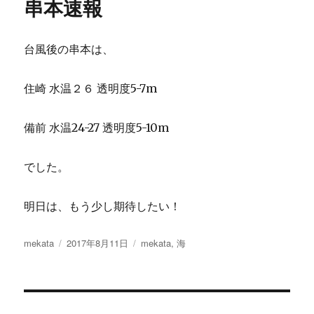
串本速報
台風後の串本は、
住崎 水温２６ 透明度5-7m
備前 水温24-27 透明度5-10m
でした。
明日は、もう少し期待したい！
投
投
カ
mekata
2017年8月11日
mekata
,
海
稿
稿
テ
者
日:
ゴ
リ
ー